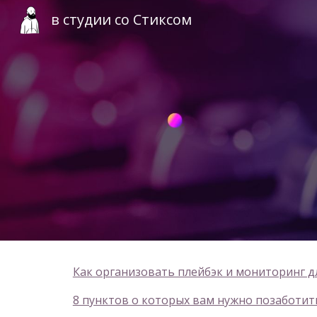
в студии со Стиксом
Sk
Как организовать плейбэк и мониторинг д
8 пунктов о которых вам нужно позаботить