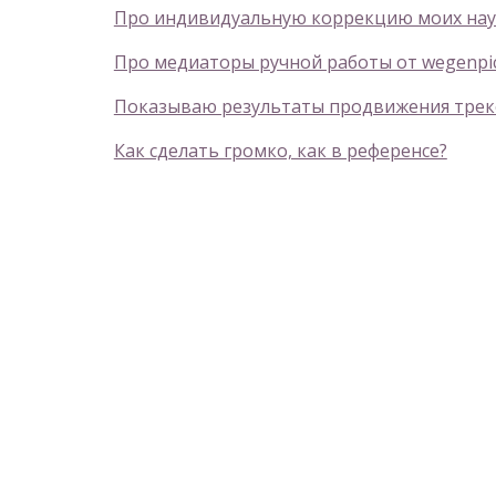
Про индивидуальную коррекцию моих нау
Про медиаторы ручной работы от wegenpi
Показываю результаты продвижения треков "
Как сделать громко, как в референсе?