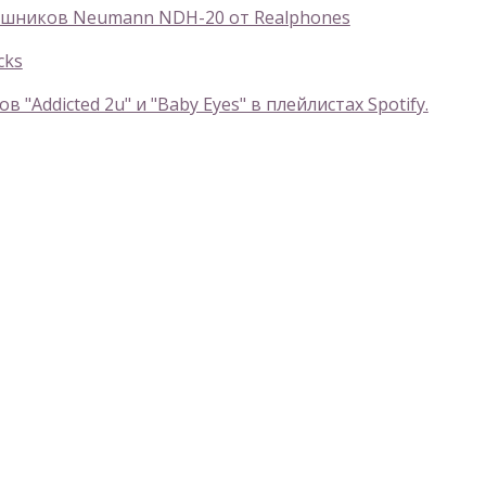
шников Neumann NDH-20 от Realphones
cks
Addicted 2u" и "Baby Eyes" в плейлистах Spotify.